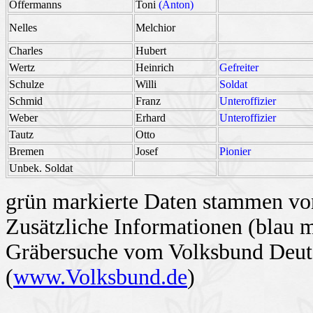
Offermanns
Toni
(Anton)
Nelles
Melchior
Charles
Hubert
Wertz
Heinrich
Gefreiter
Schulze
Willi
Soldat
Schmid
Franz
Unteroffizier
Weber
Erhard
Unteroffizier
Tautz
Otto
Bremen
Josef
Pionier
Unbek. Soldat
grün markierte Daten stammen von
Zusätzliche Informationen (blau 
Gräbersuche vom Volksbund Deuts
(
www.Volksbund.de
)