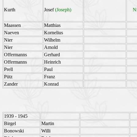
Kurth
Josef
(Joseph)
Ni
Maassen
Matthias
Naeven
Kornelius
Nier
Wilhelm
Nier
Arnold
Offermanns
Gerhard
Offermanns
Heinrich
Prell
Paul
Pütz
Franz
Zander
Konrad
1939 - 1945
Birgel
Martin
Bonowski
Willi