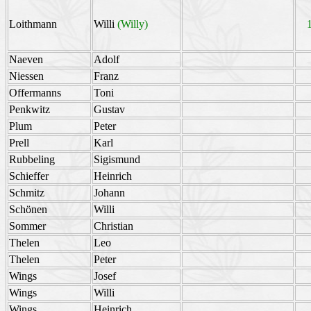
Loithmann
Willi
(Willy)
Naeven
Adolf
Niessen
Franz
Offermanns
Toni
Penkwitz
Gustav
Plum
Peter
Prell
Karl
Rubbeling
Sigismund
Schieffer
Heinrich
Schmitz
Johann
Schönen
Willi
Sommer
Christian
Thelen
Leo
Thelen
Peter
Wings
Josef
Wings
Willi
Wings
Heinrich