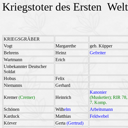
Kriegstoter des Ersten Welt
KRIEGSGRÄBER
Vogt
Margarethe
geb. Küpper
Behrens
Heinz
Gefreiter
Wartmann
Erich
Unbekannter Deutscher
Soldat
Hobus
Felix
Niemanns
Gerhard
Kanonier
Kremer
(Cremer)
Heinrich
(Musketier); RIR 78,
7. Komp.
Schönen
Wilh
elm
Arbeitsmann
Karduck
Matthias
Feldwebel
Körver
Gerta
(Gertrud)