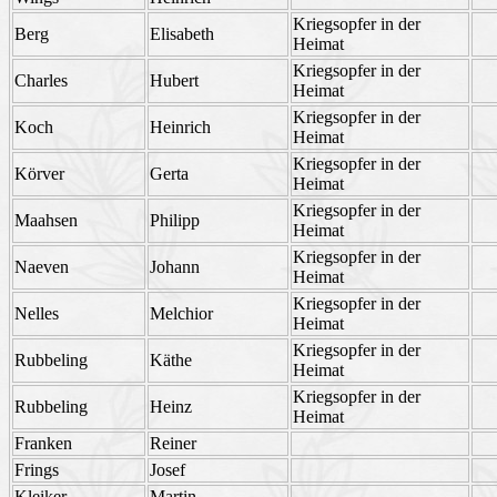
Kriegsopfer in der
Berg
Elisabeth
Heimat
Kriegsopfer in der
Charles
Hubert
Heimat
Kriegsopfer in der
Koch
Heinrich
Heimat
Kriegsopfer in der
Körver
Gerta
Heimat
Kriegsopfer in der
Maahsen
Philipp
Heimat
Kriegsopfer in der
Naeven
Johann
Heimat
Kriegsopfer in der
Nelles
Melchior
Heimat
Kriegsopfer in der
Rubbeling
Käthe
Heimat
Kriegsopfer in der
Rubbeling
Heinz
Heimat
Franken
Reiner
Frings
Josef
Kleiker
Martin