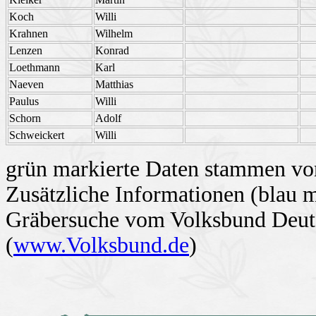
Koch
Willi
Krahnen
Wilhelm
Lenzen
Konrad
Loethmann
Karl
Naeven
Matthias
Paulus
Willi
Schorn
Adolf
Schweickert
Willi
grün markierte Daten stammen von
Zusätzliche Informationen (blau 
Gräbersuche vom Volksbund Deuts
(
www.Volksbund.de
)