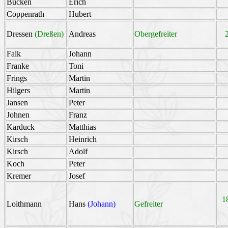
Bücken
Erich
Coppenrath
Hubert
Dressen
(Dreßen)
Andreas
Obergefreiter
Falk
Johann
Franke
Toni
Frings
Martin
Hilgers
Martin
Jansen
Peter
Johnen
Franz
Karduck
Matthias
Kirsch
Heinrich
Kirsch
Adolf
Koch
Peter
Kremer
Josef
1
Loithmann
Hans
(Johann)
Gefreiter