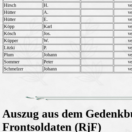
Hirsch
H.
ve
Hütter
A.
ve
Hütter
E.
ve
Köpp
Karl
ve
Kösch
Jos.
ve
Küpper
W.
ve
Litzki
P.
ve
Plum
Johann
ve
Sommer
Peter
ve
Schmelzer
Johann
ve
Auszug aus dem Gedenkbu
Frontsoldaten (RjF)