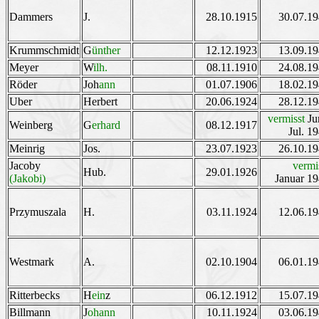
Dammers
J.
28.10.1915
30.07.1
Krummschmidt
G
ünther
12.12.1923
13.09.1
Meyer
W
ilh.
08.11.1910
24.08.1
Röder
Joh
ann
01.07.1906
18.02.1
Uber
Herbert
20.06.1924
28.12.1
vermisst
Ju
Weinberg
G
erhard
08.12.1917
Jul. 1
Meinrig
Jos.
23.07.1923
26.10.1
Jacoby
vermi
Hub.
29.01.1926
(Jakobi)
Januar 1
Przymuszala
H.
03.11.1924
12.06.1
Westmark
A.
02.10.1904
06.01.1
Ritterbecks
H
ein
z
06.12.1912
15.07.1
Billmann
J
ohann
10.11.1924
03.06.1