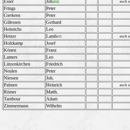
Esser
Joh
ann
auch a
Frings
Peter
Gierkens
Peter
Gillessen
Gerhard
Heinrichs
Leo
Hetzer
Lamb
ert
auch a
Holzkamp
Josef
Könen
Franz
Lamers
Leo
Lützenkirchen
Friedrich
Neulen
Peter
Niessen
Joh.
Palmen
Heinrich
auch a
Römer
Matth.
Tambour
Adam
Zimmermann
Wilhelm