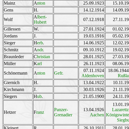
Mainz
A
nton
25.09.1923
15.10.1
Gens
H.
14.12.1914
14.09.1
A
lbert-
Wolf
07.12.1918
27.11.1
Hubert
Gillessen
W.
27.01.1924
01.02.1
Jordans
J.
19.03.1916
05.02.1
Sieger
H
erb
.
14.06.1925
12.02.1
Schmitz
A
ndr
.
09.10.1912
19.02.1
Braunleder
C
hristian
28.01.1925
27.03.1
Müller
K
arl
26.11.1923
08.06.1
07.11.1924
18.06.194
Schönemann
A
nton
Gefr.
Aldenhoven
Rußla
Giernich
H.
13.04.1922
10.11.1
Kirchmann
J.
30.03.1926
21.11.1
Siegers
H
ub
.
21.05.1900
24.11.1
13.01.1
Panzer-
13.04.1926
Lazarett
Hetzer
F
ranz
Grenadier
Aachen
Königswinte
Siegb
Kleinert
R.
26.10.1911
28.01.1