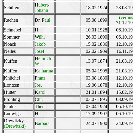
H
ubert-
Schüren
18.02.1924
28.08.1
Johann
(vermis
Rachen
Dr. P
aul
05.08.1899
31.12.1
Schnabel
H.
10.01.1928
06.10.1
Sommer
W
ilh
.
26.03.1890
06.10.1
Noack
J
akob
15.02.1886
12.10.1
Nelles
J
osef
02.02.1909
16.11.1
H
einrich-
Küffen
13.07.1874
21.03.1
W.
Küffen
K
atharina
05.04.1905
21.03.1
Knüchel
F
ranz
03.08.1880
12.10.1
Lontzen
J
os
.
19.06.1878
12.10.1
Hütter
K
arol
.
21.01.1894
15.02.1
Fröhling
C
hr
.
03.07.1895
03.09.1
Paulus
Th
er
.
07.04.1924
06.10.1
Ludwigs
H.
17.09.1907
06.10.1
Drewitzky
B
arbara
24.07.1900
24.09.1
(Drewitzki)