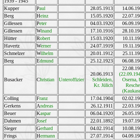
1939 - 1945
Kupper
P
aul
28.05.1913
14.06.1
Berg
H
einz
15.05.1920
22.07.1
Gillessen
P
eter
04.03.1920
06.09.1
Gillessen
W
inand
17.10.1916
28.10.1
Hütter
R
obert
15.03.1920
10.11.1
Havertz
W
erner
24.07.1919
19.11.1
Schmelzer
W
ilhelm
20.01.1912
25.11.1
Berg
E
dmund
25.12.1923
06.08.1
22.08.1
20.06.1913
(22.09.19
Busacker
C
hristian
Unteroffizier
Schleiden,
Oserna, 
Kr. Jülich
Resche
(Kaukas
Colling
F
ranz
17.04.1904
02.02.1
Gerkens
A
ndreas
26.12.1911
22.03.1
Beuer
K
aspar
06.04.1920
26.05.1
Dahmen
J
osef
22.01.1892
19.07.1
Sieger
G
erhard
04.02.1914
10.08.1
Frings
H
ermann
27.07.1914
04.09.1