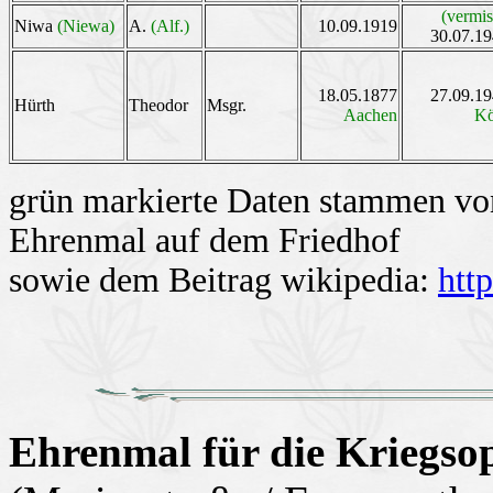
(vermis
Niwa
(Niewa)
A.
(Alf.)
10.09.1919
30.07.1
18.05.1877
27.09.1
Hürth
Theodor
Msgr.
Aachen
Kö
grün markierte Daten stammen von
Ehrenmal auf dem Friedhof
sowie dem
Beitrag wikipedia:
htt
Ehrenmal für die Kriegsop