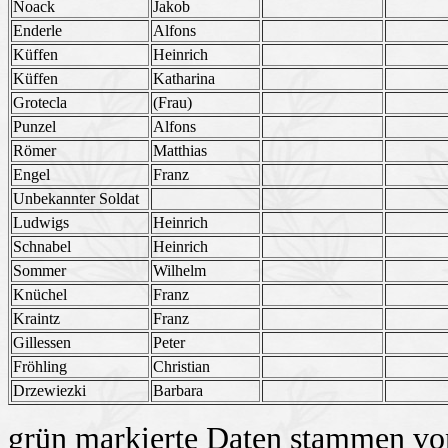
Noack
Jakob
Enderle
Alfons
Küffen
Heinrich
Küffen
Katharina
Grotecla
(Frau)
Punzel
Alfons
Römer
Matthias
Engel
Franz
Unbekannter Soldat
Ludwigs
Heinrich
Schnabel
Heinrich
Sommer
Wilhelm
Knüchel
Franz
Kraintz
Franz
Gillessen
Peter
Fröhling
Christian
Drzewiezki
Barbara
grün markierte Daten stammen von