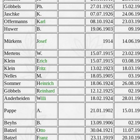
Göbbels
Ph.
27.01.1925
15.02.1
Jaschke
K.
07.07.1926
24.06.1
Offermanns
K
arl
08.10.1924
23.03.1
Huwer
B.
19.06.1903
09.1
Mürkens
J
osef
1914
14.06.1
Mertens
W.
15.07.1915
23.02.1
Klein
E
rich
15.07.1915
03.08.1
Klein
F
ritz
13.02.1923
18.03.1
Nelles
M.
18.05.1905
03.1
Sommer
H
einrich
18.06.1924
26.08.1
Göbbels
R
einhard
12.12.1925
02.1
Anderheiden
W
illi
18.02.1924
28.01.1
Pappe
A.
21.01.1902
15.01.1
Beyhs
B.
13.09.1906
02.1
Batzel
O
tto
30.04.1921
11.07.1
Batzel
F
ranz
23.11.1919
20.10.1