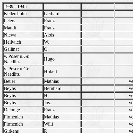
1939 - 1945
Kellershohn
Gerhard
Peters
Franz
Mandt
Franz
Niewa
Alois
Hellwich
W.
Gallinat
O.
v. Poser u.Gr.
Hugo
Naedlitz
v. Poser u.Gr.
Hubert
Naedlitz
Beuer
Mathias
ve
Beyhs
Bernhard
ve
Beyhs
H.
ve
Beyhs
Jos.
ve
Delonge
Franz
ve
Firmenich
Mathias
ve
Firmenich
Willi
ve
Girkens
P.
ve